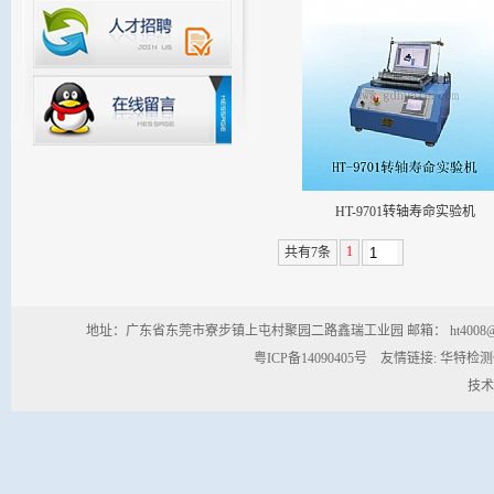
HT-9701转轴寿命实验机
1
共有7条
地址：广东省东莞市寮步镇上屯村聚园二路鑫瑞工业园 邮箱： ht4008@163.com 商务
粤ICP备14090405号
友情链接:
华特检
技术