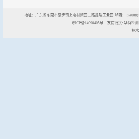
地址：广东省东莞市寮步镇上屯村聚园二路鑫瑞工业园 邮箱： ht4008@163.com 商务
粤ICP备14090405号
友情链接:
华特检
技术